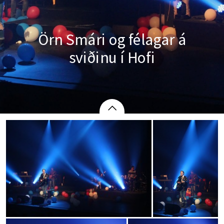
Örn Smári og félagar á
sviðinu í Hofi