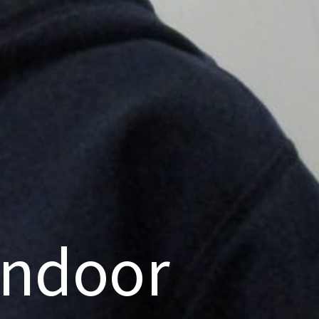
l
indoor