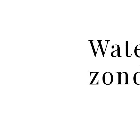
Wat
zond