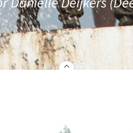
r Daniëlle Deijkers (Dee