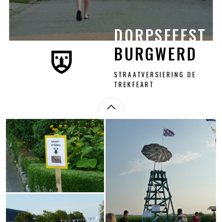
DORPSFEEST
DORPSFEEST
BURGWERD
BURGWERD
STRAATVERSIERING DE
TREKFEART