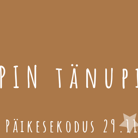
PIN tänup
 Päikesekodus 29.1