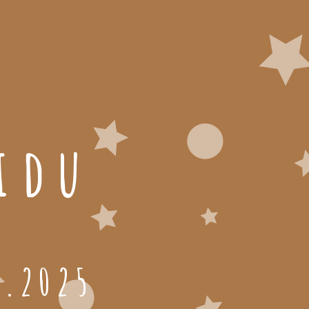
idu
1.2025