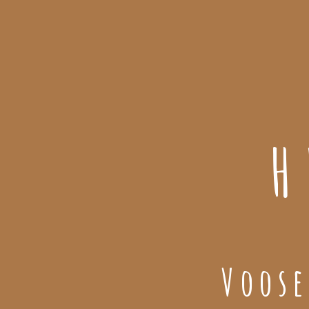
H
Voose