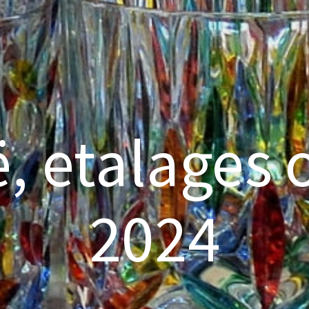
ë, etalages 
2024