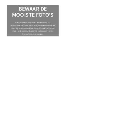
BEWAAR DE
MOOISTE FOTO’S
Heb je leuke foto’s gezien? Je kan ze GRATIS
downloaden! Klik op de foto, daarna rechtsboven op de
i, dan zie je rechts download. Klik daar maar op. De foto
staat nu in jouw downloads. Een cadeau van heel de
Discophonic-crew aan jou.