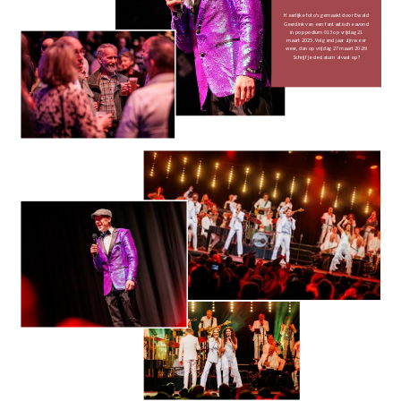
Heerlijke foto’s gemaakt door Ewald
Geerdink van een fantastische avond
in poppodium 013 op vrijdag 21
maart 2025. Volgend jaar zijn we er
weer, dan op vrijdag 27 maart 2026!
Schrijf je de datum alvast op?