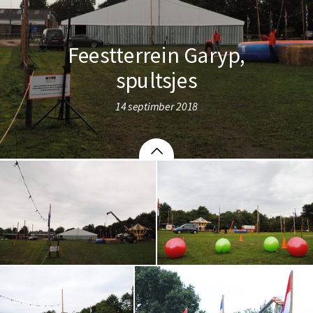
Feestterrein Garyp,
spultsjes
14 septimber 2018