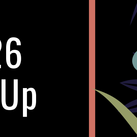
26
 Up