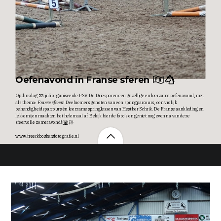
Oefenavond in Franse sferen 🇫🇷🐴
Op dinsdag 22 juli organiseerde PSV De Driesporen een gezellige en leerzame oefenavond, met
als thema:
Franse sferen
! Deelnemers genoten van een springparcours, een vrolijk
behendigheidsparcours én leerzame springlessen van Hesther Schrik. De Franse aankleding en
lekkernijen maakten het helemaal af. Bekijk hier de foto’s en geniet nog even na van deze
sfeervolle zomeravond! 📸✨
www.freerkboskersfotografie.nl