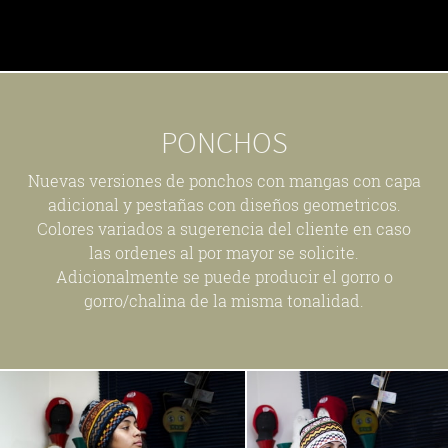
PONCHOS
Nuevas versiones de ponchos con mangas con capa
adicional y pestañas con diseños geometricos.
Colores variados a sugerencia del cliente en caso
las ordenes al por mayor se solicite.
Adicionalmente se puede producir el gorro o
gorro/chalina de la misma tonalidad.