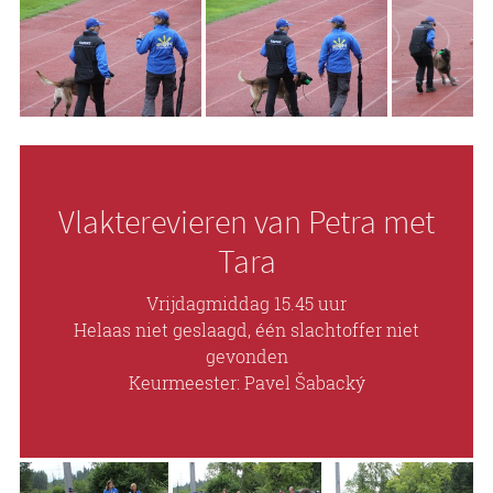
Vlakterevieren van Petra met
Tara
Vrijdagmiddag 15.45 uur
Helaas niet geslaagd, één slachtoffer niet
gevonden
Keurmeester: Pavel Šabacký