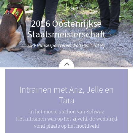
2016 Oostenrijkse
Staatsmeisterschaft
ÖRV Hundesportverein Wattens, Tirol (A)
Intrainen met Ariz, Jelle en
Tara
in het mooie stadion van Schwaz
Het intrainen was op het zijveld, de wedstrijd
vond plaats op het hoofdveld