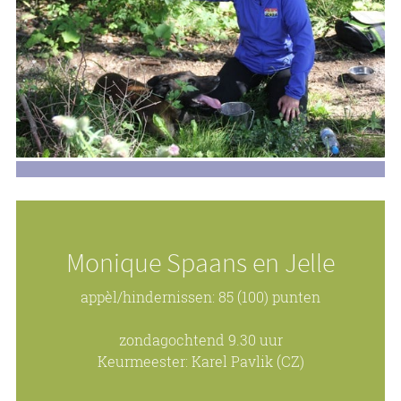
Monique Spaans en Jelle
appèl/hindernissen: 85 (100) punten
zondagochtend 9.30 uur
Keurmeester: Karel Pavlik (CZ)