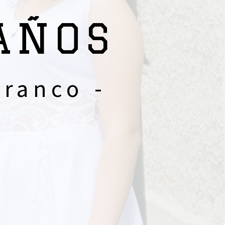
AÑOS
ranco -