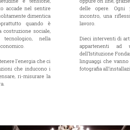
ietudine e tensione,
oppure on line, grazie
o accade nel sentire
delle opere. Ogni 
 solitamente dimentica
incontro, una rifles
prattutto quando è
lavoro.
 costruzione sociale,
tecnologico, nella
Dieci interventi di ar
economico.
appartenenti ad 
dell’Istituzione Fond
tenere l'energia che ci
linguaggi che vanno d
azioni che inducono i
fotografia all’installa
ensare, ri-misurare la
a.