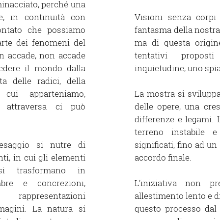
inacciato, perché una
te, in continuità con
Visioni senza corp
ccontato che possiamo
fantasma della nostra
arte dei fenomeni del
ma di questa origin
n accade, non accade
tentativi propos
vedere il mondo dalla
inquietudine, uno spia
a delle radici, della
 cui apparteniamo,
La mostra si sviluppa
i attraversa ci può
delle opere, una cre
differenze e legami. 
terreno instabile e
aesaggio si nutre di
significati, fino ad 
i, in cui gli elementi
accordo finale.
si trasformano in
bre e concrezioni,
L’iniziativa non p
 rappresentazioni
allestimento lento e di
agini. La natura si
questo processo dal v