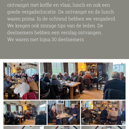
ontvangst met koffie en vlaai, lunch en ook een
goede vergaderlocatie. De ontvangst en de lunch
waren prima. In de ochtend hebben we vergaderd.
We kregen ook zinnige tips van de leden. De
deelnemers hebben een verslag ontvangen.
We waren met bijna 30 deelnemers.