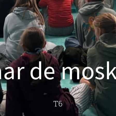
ar de mos
T6