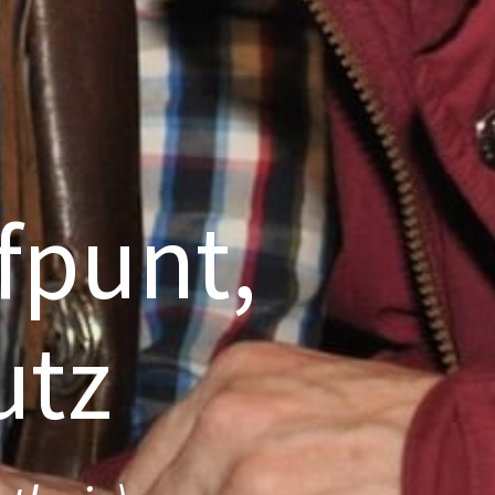
fpunt,
utz