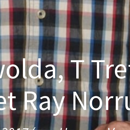
olda, T Tre
t Ray Norr