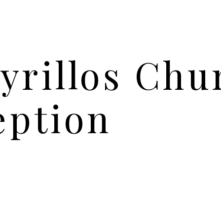
yrillos Chu
eption