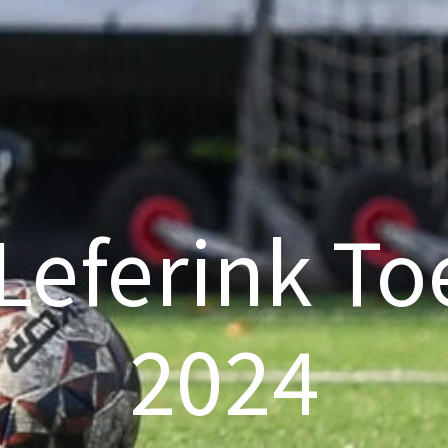
 Leferink To
2024