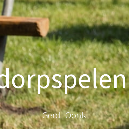
rdorpspelen
Gerdi Oonk