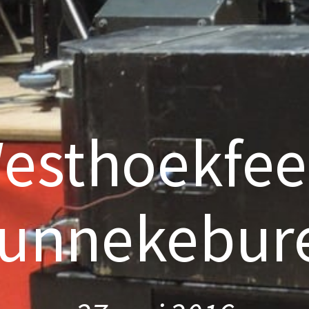
esthoekfee
unnekebur