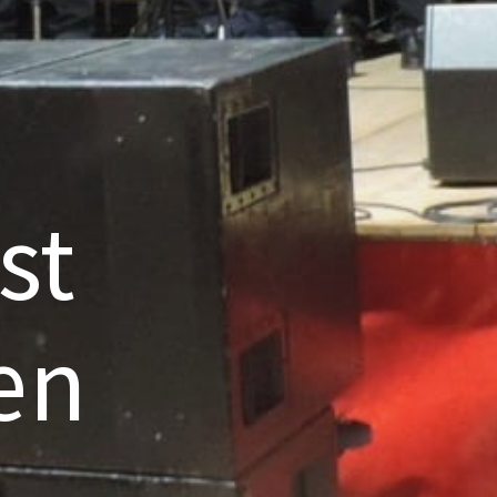
st
en