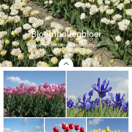
Bloembollenbloei
www.julianadorp-parelvandekop.nl