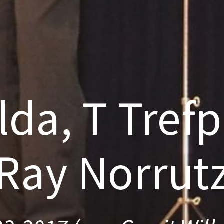
da, T Tref
Ray Norrut