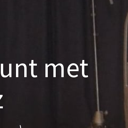
punt met
z