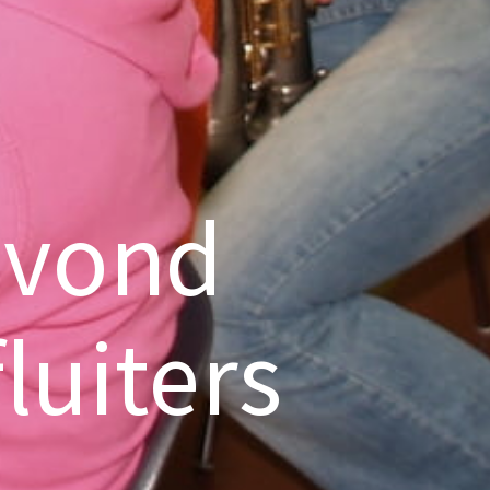
avond
luiters