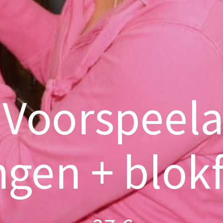
 Voorspeel
ngen + blokf