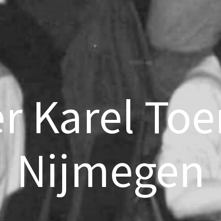
er Karel Toe
Nijmegen