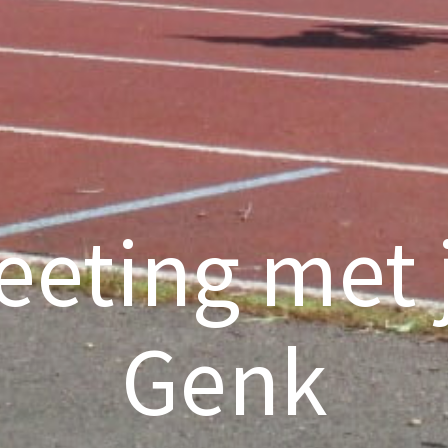
eting met j
Genk