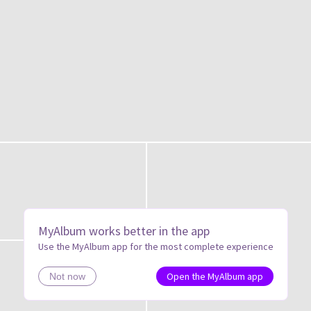
MyAlbum works better in the app
Use the MyAlbum app for the most complete experience
Open the MyAlbum app
Not now