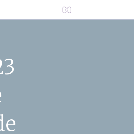
23
e
de