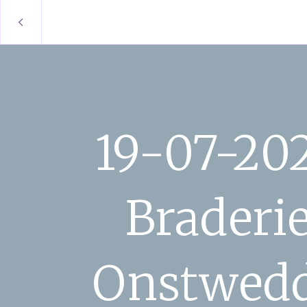
19-07-20
Braderi
Onstwed