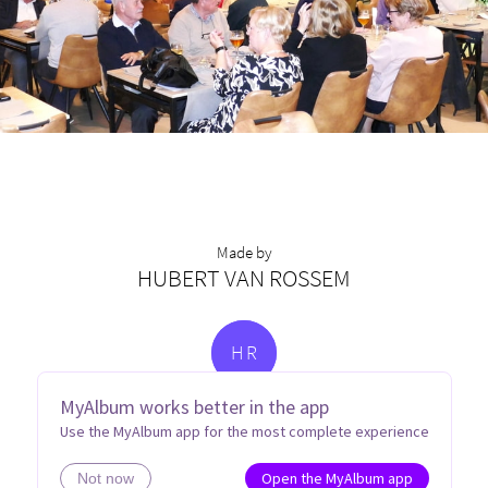
Made by
HUBERT VAN ROSSEM
H
R
MyAlbum works better in the app
Use the MyAlbum app for the most complete experience
Open the MyAlbum app
Not now