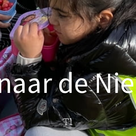
 naar de N
T1