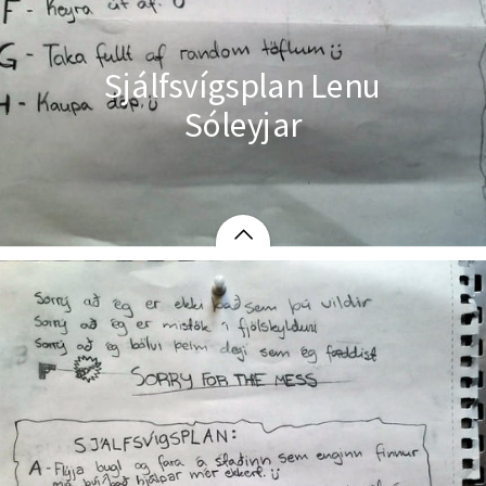
Sjálfsvígsplan Lenu
Sóleyjar