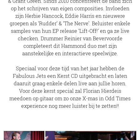
& Grant Green. Sinds 2010 concentreert de band zich
op het schrijven van eigen composities. Invloeden
zijn Herbie Hancock, Eddie Harris en nieuwere
groepen als ‘Rudder’ & ‘The Nerve’. Beluister enkele
samples van hun EP release ‘Lift-Off!’ en ga ze live
checken. Drummer Reinier van Bevervoorde
completeert dit Hammond duo met zijn
aanstekelijke en interactieve speelwijze.
Speciaal voor deze tijd van het jaar hebben de
Fabulous Jets een Kerst CD uitgebracht en laten
daaruit graag enkele delen live aan jullie horen.
Voor deze kerst special zal Florian Hierdeis
meedoen op gitaar om zo onze X-mas in Odd Times
experience nog meer luister bij te zetten!!