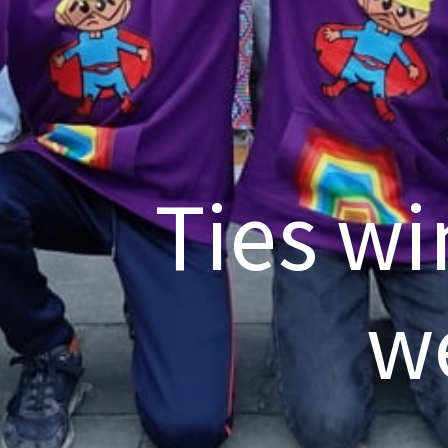
Ties wi
we