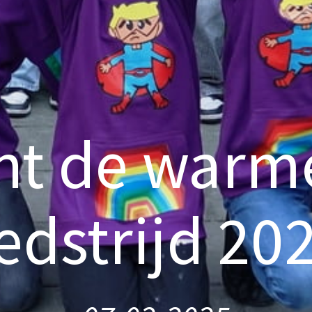
nt de warm
dstrijd 20