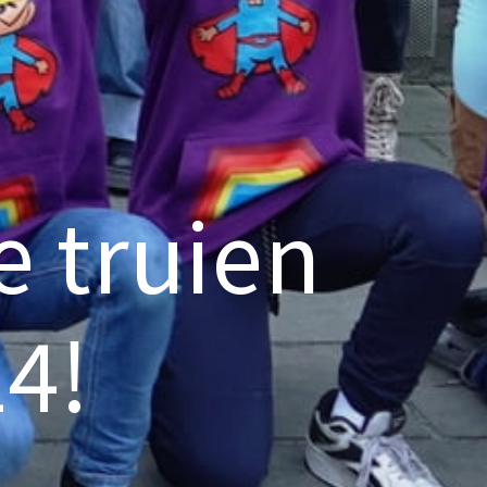
e truien
24!