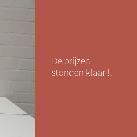
De prijzen
stonden klaar !!