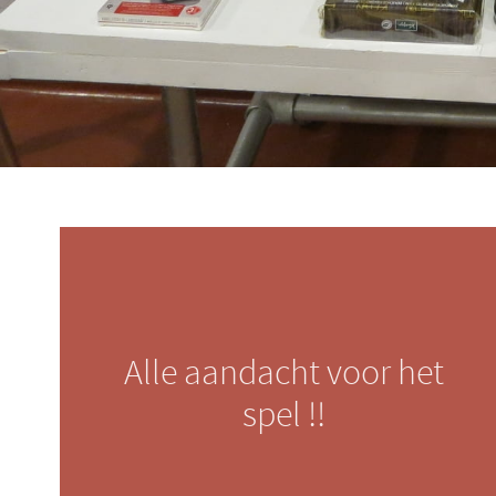
Alle aandacht voor het
spel !!