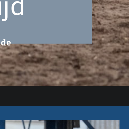
ijd
dde