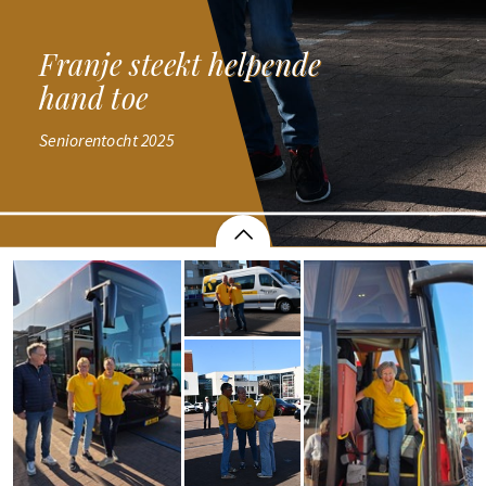
Franje steekt helpende
Franje steekt helpende
hand toe
hand toe
Seniorentocht 2025
Seniorentocht 2025