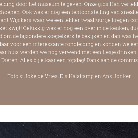
eiding door het museum te geven. Onze gids Han vertelde
 schoenen. Ook was er nog een tentoonstelling van sneak
rant Wijckers waar we een lekker twaalfuurtje kregen co
ket kwijt! Gelukkig was er nog een over in de keuken, 
om de bijzondere koepelkerk te bekijken en dan was het 
laar voor een interessante rondleiding en konden we ee
ar huis werden we nog verwend met een flesje drinken 
Dieren. Alles bij elkaar een topdag! Dank aan de commissi
Foto's: Joke de Vries, Els Halskamp en Ans Jonker