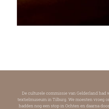
De culturele commissie van Gelderland had 
textielmuseum in Tilburg. We moesten vroeg on
hadden nog een stop in Ochten en daarna door