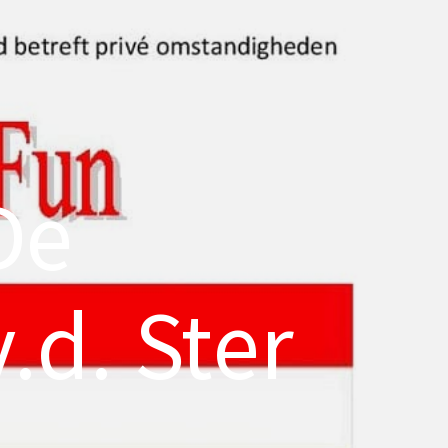
De
.d. Ster