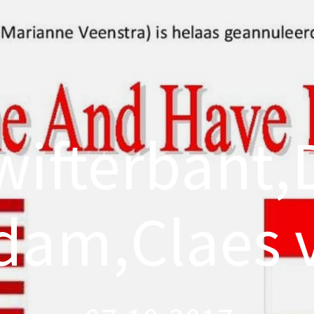
wifterbant,
am,Claes v