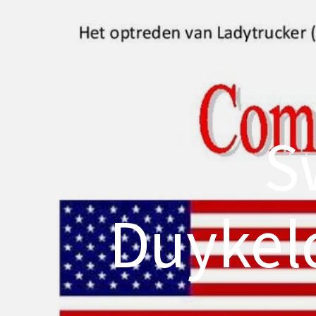
S
Duykeld