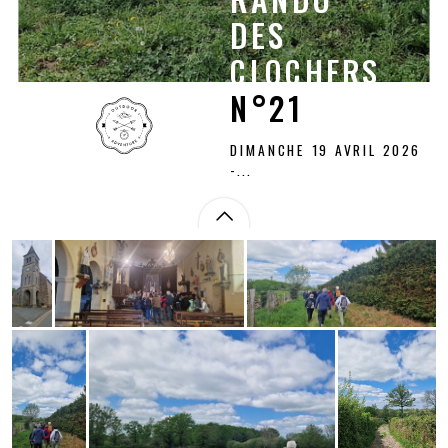
DES
DES
CLOCHERS
CLOCHERS
N°21
N°21
DIMANCHE 19 AVRIL 2026
-...