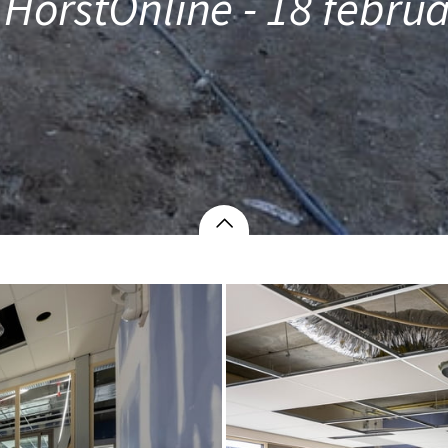
 HorstOnline - 18 febru