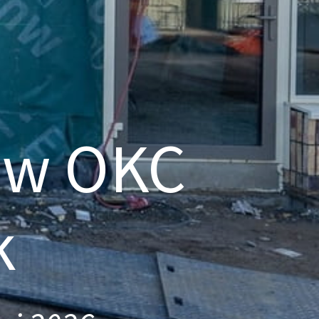
uw OKC
k