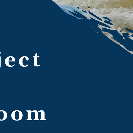
ject
room