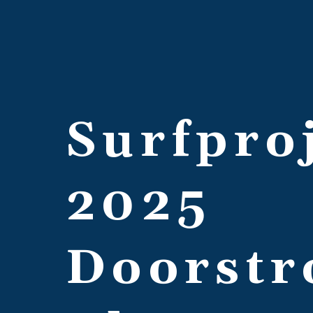
Surfpro
2025
Doorst