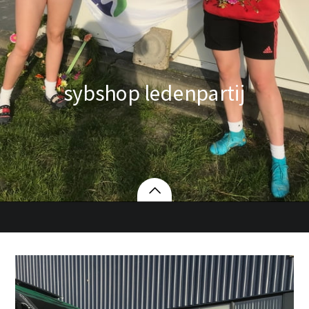
sybshop ledenpartij