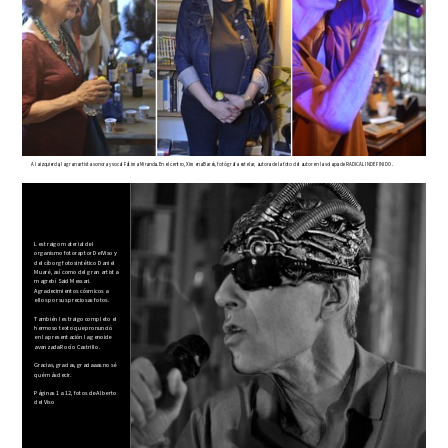
A la izquierda, la gran artista sonora y vocal Fátima Miranda. En el centro, Ximena Barés, fotógrafa estelar, autora de la foto del autor en la solapa de RADICAL INDEFINIDO.
Les traigo material del
organismo fotoraptor DelViso y
del cíborg fotosintético Daniel
Muaré, así como del gran artista
magrebí Said Messari.
Agradecimientos cósmicos a
ellos por sus preciosas fotos.
También les traigo completo el
hermoso texto que pronunció
en la presentación la genoide
avanzada Rocío Castrillo.
Gracias, gracias, graciaaas no sé
qué más decir.
Páginas 1 a 12, fotos de Alberto
del Viso