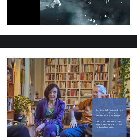
Con Rocío Castrillo, renombrada
escritora y periodista, que
presentó RADICAL INDEFINIDO.
Les he traído a ustedes el texto
que pronunció. Pueden leerlo en
las siguientes páginas.