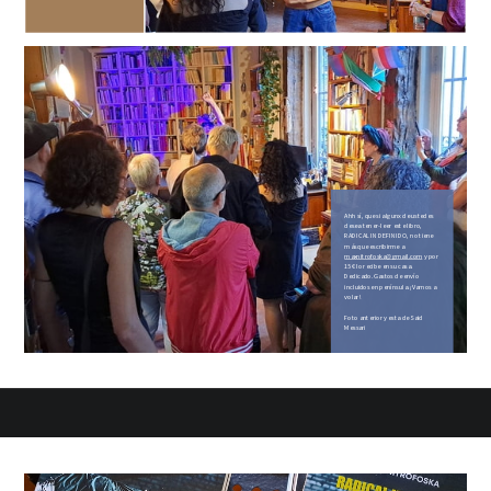
Ahh sí, que si algunx de ustedes
desea tener-leer este libro,
RADICAL INDEFINIDO, no tiene
más que escribirme a
maxnitrofoska@gmail.com
y por
15€ lo recibe en su casa.
Dedicado. Gastos de envío
incluidos en península. ¡Vamos a
volar!
Foto anterior y esta de Said
Messari