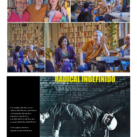
En la página anterior, con el
artista Said Messari, la comisaria
e investigadora Margarita
Aizpuru y la escritora y
periodista Rocío Castrillo, que
presentó RADICAL INDEFINIDO
Fotos página anterior y
siguientes de Daniel Muaré