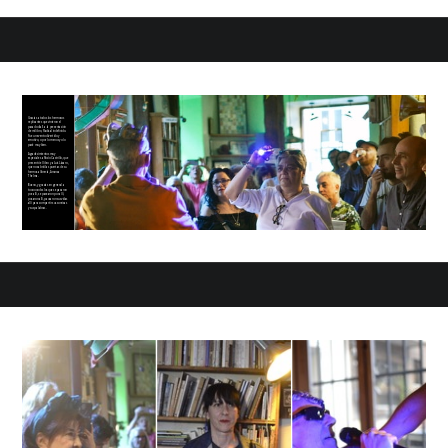
Gracias a todos los hermosos
replicantes que vinieron el
pasado día 5 a la presentación
de mi libro, Radical indefinido.
Fue un evento divertido y
emotivo, o por lo menos yo lo
pasé muy bien.
Agradecimientos muy
especiales a Rocío Castrillo, que
presentó el libro y a Luis Lázaro,
que nos abrió las puertas de su
hermosa librería, Arranca
Thelma.
Bueno, y gracias en general a
toooooodxs los que se pasaron
por allí, se pasearon por allí,
posaron allí, pausaron sus vidas
allí para compartir sus sonrisas
y sus palabras.