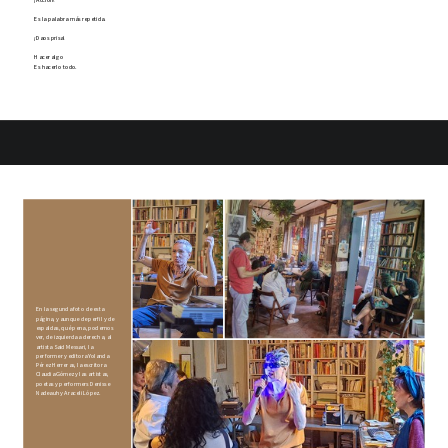
Es la palabra más repetida.
¡Daos prisa!
Hacer algo
Es hacerlo todo.
En la segunda foto de esta
página, y aunque de perfil y de
espaldas, qué pena, podemos
ver, de izquierda a derecha, al
artista Said Messari, la
performer y editora Yolanda
Pérez Herreras, la escritora
Claudia Gómez y las artistas,
poetas y performers Denisse
Nadeauh y Araceli López.