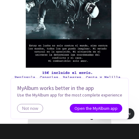
MyAlbum works better in the app
Use the MyAlbum app for the most complete experience
PUEDES COMPRAR RADICAL
Open the MyAlbum app
Not now
INDEFINIDO AQUÍ:
Book view
EUROPA:
Radical indefinido tapa blanda o edición digital en este
ENLACE