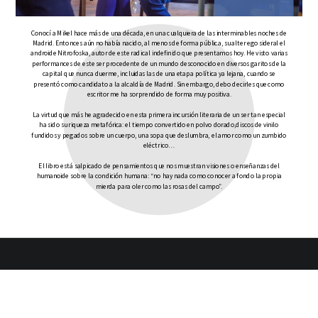
Conocí a Mikel hace más de una década, en una cualquiera de las interminables noches de
Madrid. Entonces aún no había nacido, al menos de forma pública, su alter ego sideral el
androide Nitrofoska, autor de este radical indefinido que presentamos hoy. He visto varias
performances de este ser procedente de un mundo desconocido en diversos garitos de la
capital que nunca duerme, incluidas las de una etapa política ya lejana, cuando se
presentó como candidato a la alcaldía de Madrid. Sin embargo, debo decirles que como
escritor me ha sorprendido de forma muy positiva.
La virtud que más he agradecido en esta primera incursión literaria de un ser tan especial
ha sido su riqueza metafórica: el tiempo convertido en polvo dorado,discos de vinilo
fundidos y pegados sobre un cuerpo, una sopa que deslumbra, el amor como un zumbido
eléctrico…
El libro está salpicado de pensamientos que nos muestran visiones o enseñanzas del
humanoide sobre la condición humana: “no hay nada como conocer a fondo la propia
mierda para oler como las rosas del campo”.